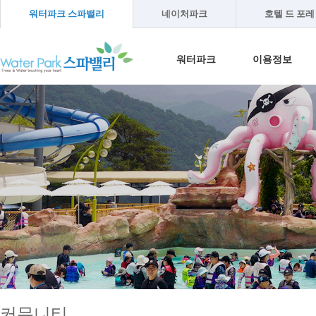
워터파크 스파밸리
네이처파크
호텔 드 포레
워터파크
이용정보
워터파크소개
이용안내
온천수 이야기
이용방법
오시는길
이용시간
이용요금
단체프로그램
커뮤니티