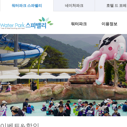
워터파크 스파밸리
네이처파크
호텔 드 포레
워터파크
이용정보
워터파크소개
이용안내
온천수 이야기
이용방법
오시는길
이용시간
이용요금
단체프로그램
이벤트&할인