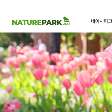
네이처파
네이처파크 이
구조동물 스토
시설안내