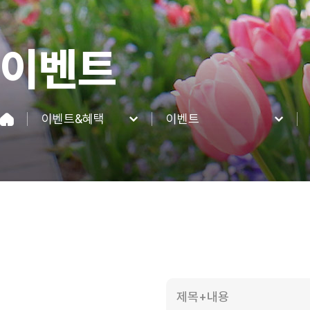
이벤트
이벤트&혜택
이벤트
네이처파크
이벤트
이용정보
혜택
네이처 동·식물
이벤트&혜택
커뮤니티
제목+내용