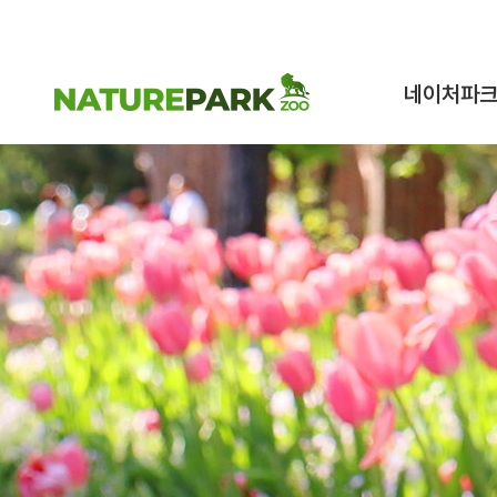
네이처파
네이처파크 이
구조동물 스토
시설안내