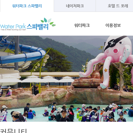
워터파크 스파밸리
네이처파크
호텔 드 포레
워터파크
이용정보
워터파크소개
이용안내
온천수 이야기
이용방법
오시는길
이용시간
이용요금
단체프로그램
커뮤니티