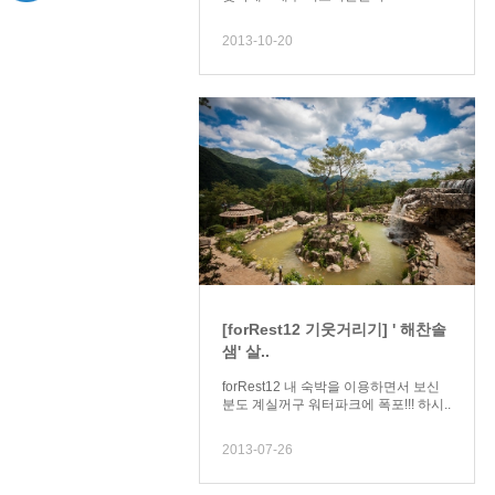
2013-10-20
[forRest12 기웃거리기] ' 해찬솔
샘' 살..
forRest12 내 숙박을 이용하면서 보신
분도 계실꺼구 워터파크에 폭포!!! 하시..
2013-07-26