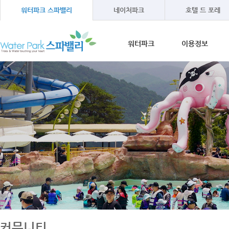
워터파크 스파밸리
네이처파크
호텔 드 포레
워터파크
이용정보
워터파크소개
이용안내
온천수 이야기
이용방법
오시는길
이용시간
이용요금
단체프로그램
커뮤니티