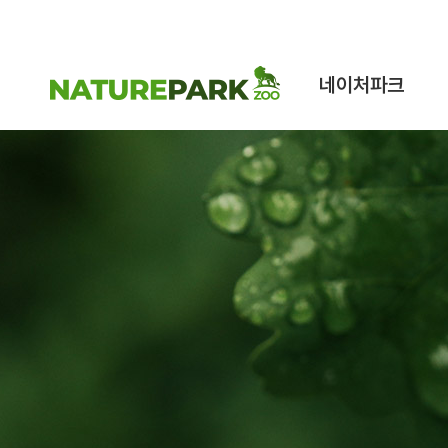
네이처파크
네이처파크 이야기
구조동물 스토리
시설안내