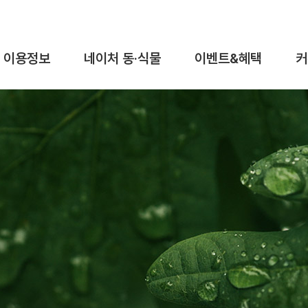
이용정보
네이처 동·식물
이벤트&혜택
커
이용요금&시간
동물탐구
이벤트
이용안내
식물탐구
혜택
가이드맵
오시는길