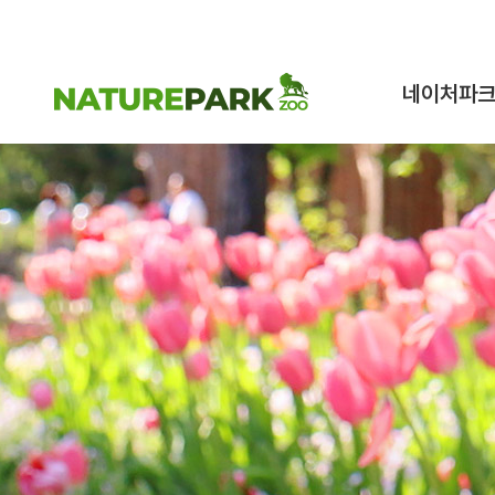
네이처파
네이처파크 이
구조동물 스토
시설안내