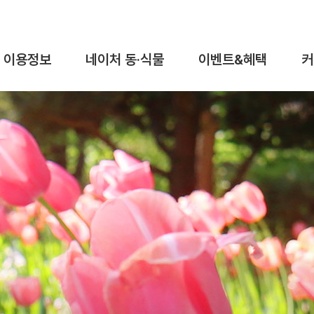
이용정보
네이처 동·식물
이벤트&혜택
커
이용요금&시간
동물탐구
이벤트
이용안내
식물탐구
혜택
가이드맵
오시는길