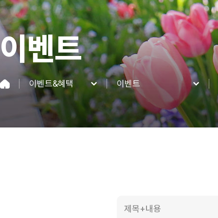
이벤트
이벤트&혜택
이벤트
네이처파크
이벤트
이용정보
혜택
네이처 동·식물
이벤트&혜택
커뮤니티
제목+내용