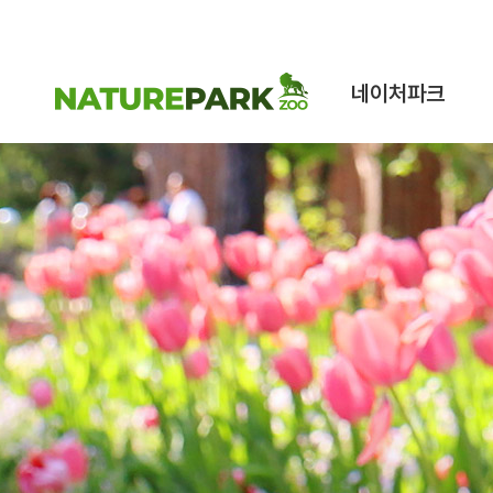
네이처파크
네이처파크 이야기
구조동물 스토리
시설안내