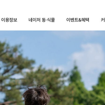
이용정보
네이처 동·식물
이벤트&혜택
커
이용요금&시간
동물탐구
이벤트
이용안내
식물탐구
혜택
가이드맵
오시는길