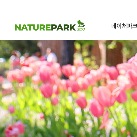
네이처파
네이처파크 이
구조동물 스토
시설안내