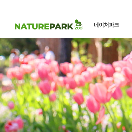
네이처파크
네이처파크 이야기
구조동물 스토리
시설안내