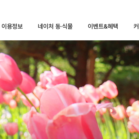
이용정보
네이처 동·식물
이벤트&혜택
커
이용요금&시간
동물탐구
이벤트
이용안내
식물탐구
혜택
가이드맵
오시는길