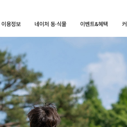
이용정보
네이처 동·식물
이벤트&혜택
커
이용요금&시간
동물탐구
이벤트
이용안내
식물탐구
혜택
가이드맵
오시는길